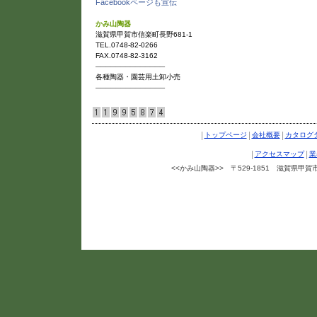
Facebookページも宣伝
かみ山陶器
滋賀県甲賀市信楽町長野681-1
TEL.0748-82-0266
FAX.0748-82-3162
──────────────
各種陶器・園芸用土卸小売
──────────────
|
|
|
トップページ
会社概要
カタログ
|
|
アクセスマップ
業
<<かみ山陶器>> 〒529-1851 滋賀県甲賀市信楽町
Copyright ©