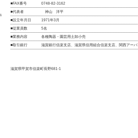
■FAX番号
0748-82-3162
■代表者
神山 洋平
1
■設立年月日
1971年3月
■従業員数
5名
■業務内容
各種陶器・園芸用土卸小売
■取引銀行
滋賀銀行信楽支店、滋賀県信用組合信楽支店、関西アーバ
交通アクセス
滋賀県甲賀市信楽町長野681-1