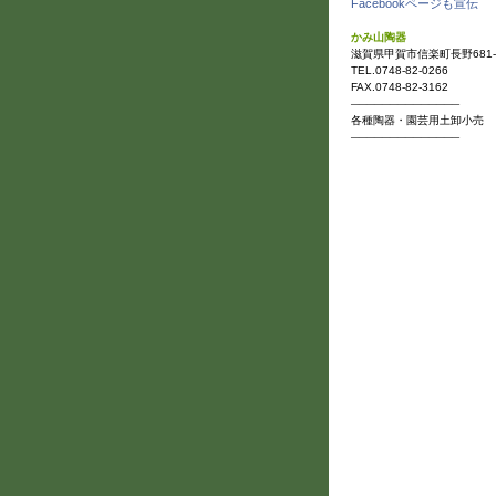
Facebookページも宣伝
かみ山陶器
滋賀県甲賀市信楽町長野681-
TEL.0748-82-0266
FAX.0748-82-3162
──────────────
各種陶器・園芸用土卸小売
──────────────