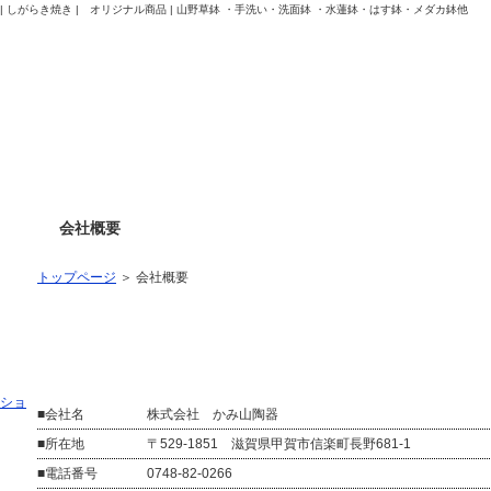
楽焼 | しがらき焼き | オリジナル商品 | 山野草鉢 ・手洗い・洗面鉢 ・水蓮鉢・はす鉢・メダカ鉢他
会社概要
トップページ
＞
会社概要
社屋外観
会社概要
■会社名
株式会社 かみ山陶器
■所在地
〒529-1851 滋賀県甲賀市信楽町長野681-1
■電話番号
0748-82-0266