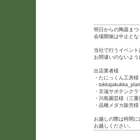
2019陶器まつり開催に
明日からの陶器まつ
会場開催は中止とな
当社で行うイベントは
お間違いのないよう
出店業者様
・たにっくん工房様
・tukkajakukka_
・京滋サボテンクラ
・川島園芸様（三重
・品種メダカ販売様
お越しの際は時間に
お越しください。