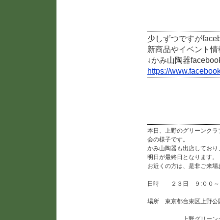
facebookページ作成
少しずつですがfac
新商品やイベント情
↓かみ山陶器facebo
https://www.fac
「第19回全国雪割草
本日、上野のグリーンクラ
会の様子です。
かみ山陶器も出店しており
明日が最終日となります。
お近くの方は、是非ご来場
日時 ２３日 ９:００～
場所 東京都台東区上野公
上野グリーンク