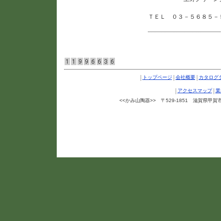
ＴＥＬ ０３－５６８５－
|
|
|
トップページ
会社概要
カタログ
|
|
アクセスマップ
業
<<かみ山陶器>> 〒529-1851 滋賀県甲賀市信楽町
Copyright ©