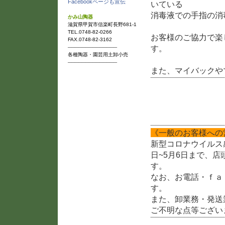
Facebookページも宣伝
いている
消毒液での手指の消
かみ山陶器
滋賀県甲賀市信楽町長野681-1
TEL.0748-82-0266
お客様のご協力で楽
FAX.0748-82-3162
す。
──────────────
各種陶器・園芸用土卸小売
──────────────
また、マイバックや
新型コロナウイルス感
《一般のお客様への
新型コロナウイルス
日~5月6日まで、
す。
なお、お電話・ｆａ
す。
また、卸業務・発送
ご不明な点等ござい