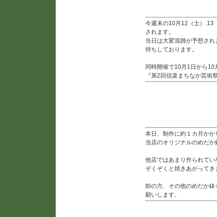
今週末の10月12（土）.1
されます。
当日は大変混雑が予想され
待ちしております。
同時開催で10月1日から10
『第2回信楽まちなか芸術
当店オリジナルめだか
本日、制作に約１カ月かか
当店のオリジナルのめだか
他店ではあまり作られてい
ぞくぞくと焼きあがってき
卸の方、その他のめだか鉢
願いします。