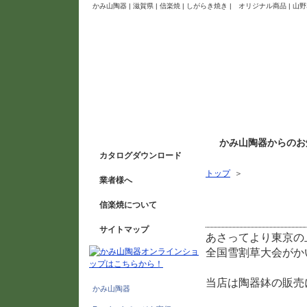
かみ山陶器 | 滋賀県 | 信楽焼 | しがらき焼き | オリジナル商品 
かみ山陶器からのお
カタログダウンロード
トップ
＞
業者様へ
全国雪割草大会開催に
信楽焼について
サイトマップ
あさってより東京の
全国雪割草大会がか
当店は陶器鉢の販売
かみ山陶器