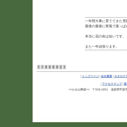
雪割草が咲きました
一年間大事に育ててきた雪
最後の最後に寒風で葉っぱ
本当に花の命は短いです。
また一年頑張ります。
|
|
|
トップページ
会社概要
カタログ
|
|
アクセスマップ
業
<<かみ山陶器>> 〒529-1851 滋賀県甲賀市信楽町
Copyright ©