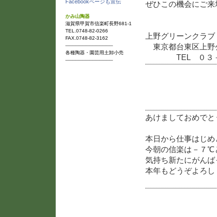
Facebookページも宣伝
ぜひこの機会にご来
かみ山陶器
滋賀県甲賀市信楽町長野681-1
TEL.0748-82-0266
上野グリーンクラブ
FAX.0748-82-3162
東京都台東区上野
──────────────
各種陶器・園芸用土卸小売
TEL ０３－
──────────────
あけましておめでとう
あけましておめでと
本日から仕事はじめ
今朝の信楽は－７℃
気持ち新たにがんば
本年もどうぞよろし
第60回陶器祭開催