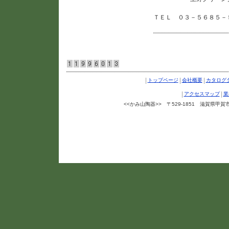
ＴＥＬ ０３－５６８５－
|
|
|
トップページ
会社概要
カタログ
|
|
アクセスマップ
業
<<かみ山陶器>> 〒529-1851 滋賀県甲賀市信楽町
Copyright ©