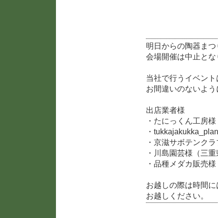
2019陶器まつり開催に
明日からの陶器まつ
会場開催は中止とな
当社で行うイベントは
お間違いのないよう
出店業者様
・たにっくん工房様
・tukkajakukka_
・京滋サボテンクラ
・川島園芸様（三重
・品種メダカ販売様
お越しの際は時間に
お越しください。