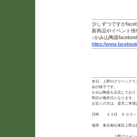
facebookページ作成
少しずつですがfac
新商品やイベント情
↓かみ山陶器facebo
https://www.fac
「第19回全国雪割草
本日、上野のグリーンクラ
会の様子です。
かみ山陶器も出店しており
明日が最終日となります。
お近くの方は、是非ご来場
日時 ２３日 ９:００～
場所 東京都台東区上野公
上野グリーンク