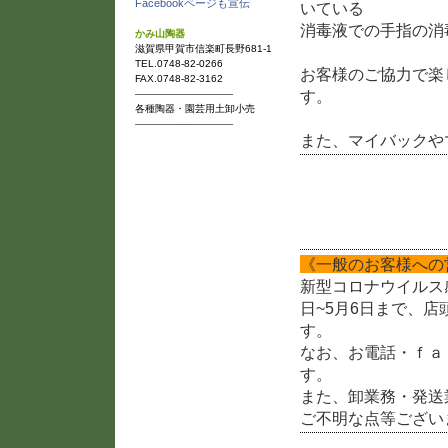
Facebookページも宣伝
いている
消毒液での手指の消
かみ山陶器
滋賀県甲賀市信楽町長野681-1
TEL.0748-82-0266
お客様のご協力で楽
FAX.0748-82-3162
す。
──────────────
各種陶器・園芸用土卸小売
──────────────
また、マイバックや
新型コロナウイルス感
《一般のお客様への
新型コロナウイルス
日~5月6日まで、
す。
なお、お電話・ｆａ
す。
また、卸業務・発送
ご不明な点等ござい