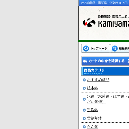
かみ山陶器 | 滋賀県 | 信楽焼 |
おすすめ商品
植木鉢
水鉢（水蓮鉢・はす鉢・
だか鉢他）
手洗鉢
雪割草鉢
らん鉢