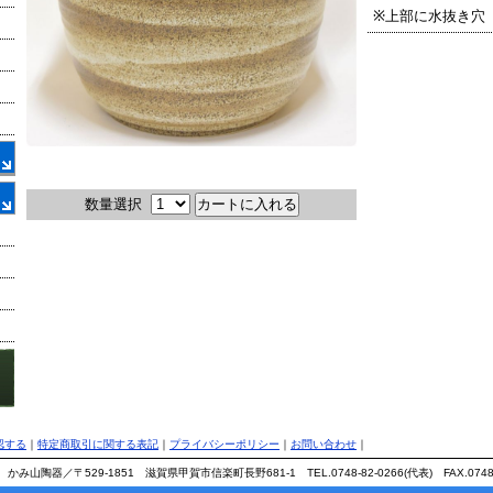
※上部に水抜き穴
数量選択
認する
｜
特定商取引に関する表記
｜
プライバシーポリシー
｜
お問い合わせ
｜
み山陶器／〒529-1851 滋賀県甲賀市信楽町長野681-1 TEL.0748-82-0266(代表) FAX.0748-