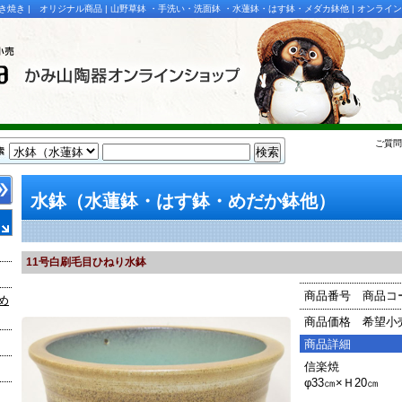
しがらき焼き | オリジナル商品 | 山野草鉢 ・手洗い・洗面鉢 ・水蓮鉢・はす鉢・メダカ鉢他 | オンライ
ご質問
水鉢（水蓮鉢・はす鉢・めだか鉢他）
11号白刷毛目ひねり水鉢
商品番号
商品コー
め
商品価格
希望小
商品詳細
信楽焼
φ33㎝×Ｈ20㎝