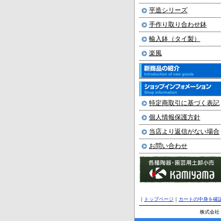
平造シリーズ
手作り取り合わせ鉢
輸入鉢（タイ製）
楽風
特定商取引に基づく表記
個人情報保護方針
当店より返信がない場合
お問い合わせ
｜
トップページ
｜
カートの中身を確
株式会社 か