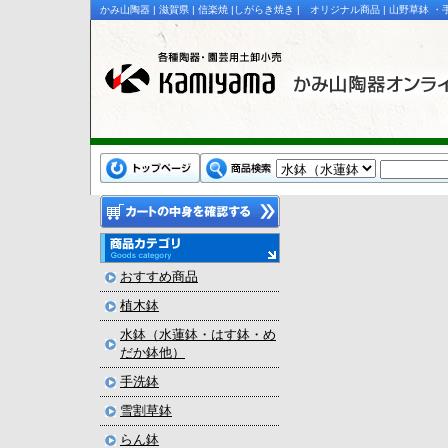
かみ山陶器 | 滋賀県 | 信楽焼 |しがらき焼き | オリジナル商品 | 山野草
おすすめ商品
植木鉢
水鉢（水蓮鉢・はす鉢・め
だか鉢他）
手洗鉢
雪割草鉢
らん鉢