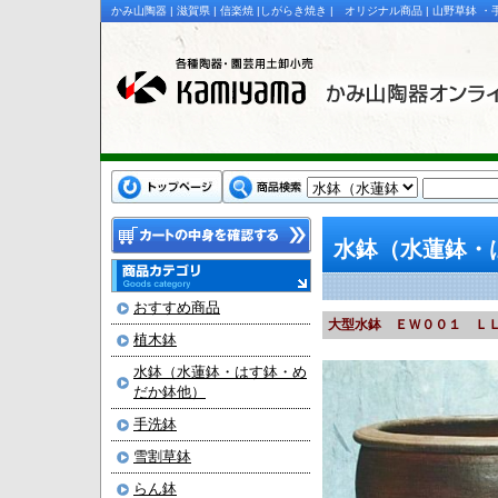
かみ山陶器 | 滋賀県 | 信楽焼 |しがらき焼き | オリジナル商品 | 山野草
水鉢（水蓮鉢・
おすすめ商品
大型水鉢 ＥＷ００１ Ｌ
植木鉢
水鉢（水蓮鉢・はす鉢・め
だか鉢他）
手洗鉢
雪割草鉢
らん鉢