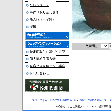
平造シリーズ
手作り取り合わせ鉢
輸入鉢（タイ製）
楽風
数量選択
特定商取引に基づく表記
個人情報保護方針
当店より返信がない場合
お問い合わせ
｜
トップページ
｜
カートの中身を確認する
｜
特定商取引に関する表記
｜
プラ
株式会社 かみ山陶器／〒529-1851 滋賀県甲賀市信楽町長